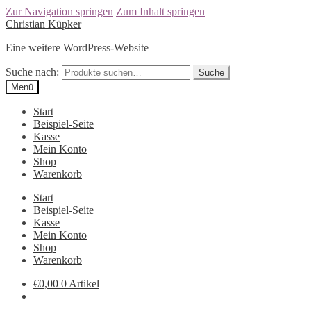
Zur Navigation springen
Zum Inhalt springen
Christian Küpker
Eine weitere WordPress-Website
Suche nach:
Suche
Menü
Start
Beispiel-Seite
Kasse
Mein Konto
Shop
Warenkorb
Start
Beispiel-Seite
Kasse
Mein Konto
Shop
Warenkorb
€
0,00
0 Artikel